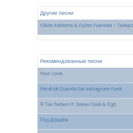
Другие песни
Olivia Addams & Dylan Fuentes - Telep
Рекомендованные песни
Your Love
Perdi Mi Cuenta De Instagram Funk
Я Так Любил Ft Элвин Грей & Il'giz
Под Дождём